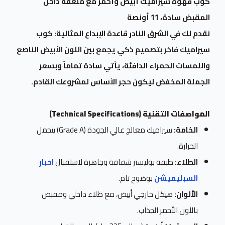
كوب قهوة سيراميك أبيض وأحمر مع ملعقة داخل
المقبض سادة، 11 أونصة
نقدم لك في الشرق النادر قاعدة الإبداع المثالية: كوب
سيراميك فاخر بتصميم ذكي يجمع بين اللون الأبيض الناصع
واللمسات الحمراء الدافئة، يأتي سادة تماماً وبسعر
الجملة المخفض ليكون حجر الأساس لمشروعك القادم.
المواصفات التقنية (Technical Specifications)
الخامة:
سيراميك معالج عالي الجودة (Grade A) يتحمل
الحرارة.
الطلاء:
طبقة بوليستر شفافة وجاهزة لاستقبال
احبار
السبليميشن
بوضوح تام.
الألوان:
هيكل خارجي أبيض، مع طلاء داخلي ومقبض
باللون الأحمر الجذاب.