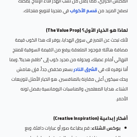
المكبس الحراري، مما يقلل من نسب الهدر أثناء الإنتاج. يمكنك
تصفح المزيد من
قسم الأكواب
في متجرنا لتنويع منتجاتك.
لماذا هو الخيار الأول؟ (The Value Prop)
لأنك تبحث عن التميز في سوق الهدايا، يوفر لك هذا الكوب قيمة
مضافة هائلة؛ فوجود الملعقة يرفع من القيمة السوقية للمنتج
النهائي أمام عميلك، ويحوله من مجرد كوب إلى "طقم هدية". وبما
أننا نوفره لك في
الشرق النادر
بسعر مخفض جداً، فإن هامش
ربحك سيكون أعلى مقارنة بالمنافسين. هو الخيار الأمثل لتوزيعات
الشتاء، هدايا المعلمين، والمناسبات الرومانسية بفضل لونه
الأحمر.
أفكار إبداعية (Creative Inspiration)
بوكس الشتاء:
قم بطباعة صور أو عبارات دافئة، وبع