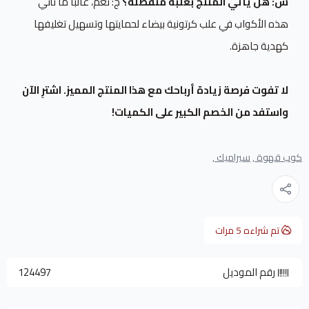
س: هل يأتي المنتج بعلبة منفصلة؟
ج: نعم، غالباً ما تأتي
هذه الأكواب في علب كرتونية بيضاء لحمايتها وتسهيل تغليفها
كهدية جاهزة.
لا تفوت فرصة زيادة أرباحك مع هذا المنتج المميز. اشترِ الآن
واستفد من الخصم الكبير على الكميات!
كوب قهوة ,
سيراميك ,
تم شراءه
5
مرات
رقم الموديل
124497