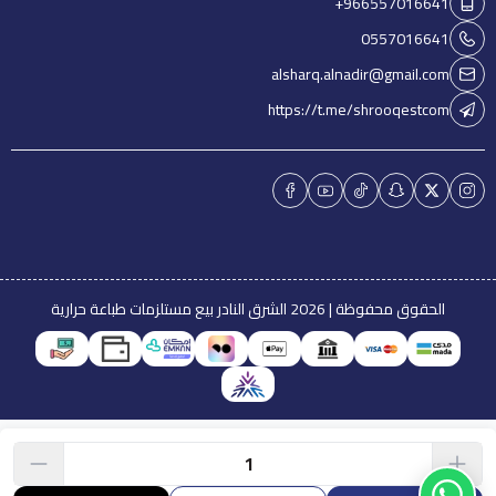
+966557016641
0557016641
alsharq.alnadir@gmail.com
https://t.me/shrooqestcom
الحقوق محفوظة | 2026
الشرق النادر بيع مستلزمات طباعة حرارية