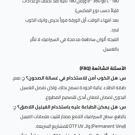
180°C (أو 360°F) وزمن 180 ثانية (قد تختلف الإعدادات
قليلاً حسب نوع المكبس).
بعد انتهاء الوقت، أزل الورقة فوراً بحرص واترك الكوب
ليبرد.
النتيجة: ألوان ساطعة مدمجة في السيراميك لا تتأثر
بالغسيل.
الأسئلة الشائعة (FAQ)
س: هل الكوب آمن للاستخدام في غسالة الصحون؟
ج: نعم،
طبقة الطلاء عالية الجودة تسمح بذلك، ولكن نفضل الغسيل
اليدوي لضمان لمعان أبدي للتصميم المطبوع.
س: هل يمكن الطباعة عليه باستخدام الفينيل اللاصق؟
ج:
بالطبع، سطح السيراميك اللامع ممتاز لتثبيت ملصقات الفينيل
(Permanent Vinyl) والـ DTF UV للمشاريع السريعة.