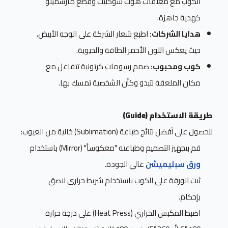
الكوب مع مغلفات هوت شوكليت وقطع مارشميلو
كهدية جاهزة.
هدايا الشركات:
اطبع شعار الشركة على الوجه الأبيض،
حيث يعكس اللون الأحمر الطاقة والحيوية.
كوب ومحبوب:
صمم رسومات كرتونية تتفاعل مع
مكان الملعقة لتبدو وكأن الشخصية تمسك بها.
طريقة الاستخدام (Guide)
للحصول على أفضل نتائج طباعة (Sublimation) خالية من العيوب:
قم بتجهيز التصميم وطباعته "معكوساً" (Mirror) باستخدام
ورق سبليميشن
عالي الجودة.
ثبت الورقة على الكوب باستخدام شريط حراري لاصق
بإحكام.
اضبط المكبس الحراري (Heat Press) على درجة حرارة