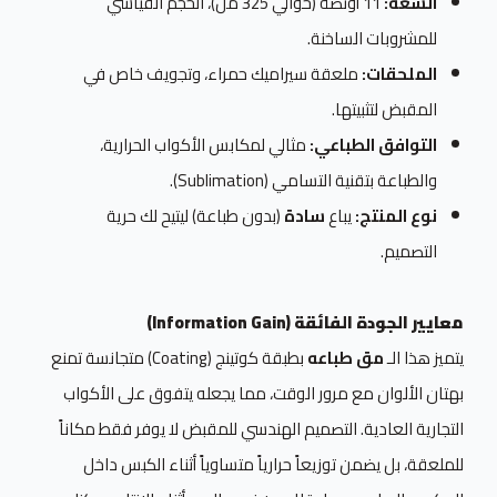
السعة:
11 أونصة (حوالي 325 مل)، الحجم القياسي
للمشروبات الساخنة.
الملحقات:
ملعقة سيراميك حمراء، وتجويف خاص في
المقبض لتثبيتها.
التوافق الطباعي:
مثالي لمكابس الأكواب الحرارية،
والطباعة بتقنية التسامي (Sublimation).
نوع المنتج:
يباع
سادة
(بدون طباعة) ليتيح لك حرية
التصميم.
معايير الجودة الفائقة (Information Gain)
يتميز هذا الـ
مق طباعه
بطبقة كوتينج (Coating) متجانسة تمنع
بهتان الألوان مع مرور الوقت، مما يجعله يتفوق على الأكواب
التجارية العادية. التصميم الهندسي للمقبض لا يوفر فقط مكاناً
للملعقة، بل يضمن توزيعاً حرارياً متساوياً أثناء الكبس داخل