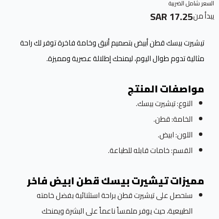
السعر شامل الضريبة
17.25 SAR
يبدأ من
تيشيرت بيسك قطن أبيض بتصميم أنيق وخامة فاخرة توفر لك راحة
مثالية تدوم طوال اليوم، ليمنحك إطلالة عصرية ومميزة.
مواصفات المنتج
النوع: تيشيرت بيسك.
الخامة: قطن.
اللون: ابيض.
القسم: خامات قابله للطباعة.
مميزات تيشيرت بيسك قطن ابيض فاخر
ستحصل على تيشيرت قطن براحة استثنائية بفضل خامته
الطبيعية، حيث يوفر ملمساً ناعماً على البشرة ويمنحك