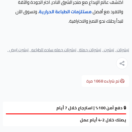
اكتشف عالم الإبداع مع متجر الشرق النادر. اختر الجودة والثقة
والتفرد مع أفضل
مستلزمات الطباعة الحرارية
، وتسوق الآن
لتبدأ رحلتك نحو التميز والاحترافية.
تيشرتات ,
تيشرت ,
تيشرتات جملة ,
تيشرتات جمله ساده للطباعه ,
تيشرت ابيض ,
تم شراءه
1868
مرة
🔒 دفع آمن 100% | استرجاع خلال 7 أيام
يصلك خلال 2-4 أيام عمل