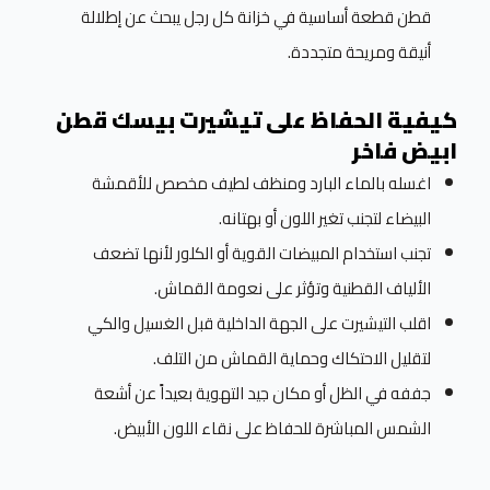
قطن قطعة أساسية في خزانة كل رجل يبحث عن إطلالة
أنيقة ومريحة متجددة.
كيفية الحفاظ على تيشيرت بيسك قطن
ابيض فاخر
اغسله بالماء البارد ومنظف لطيف مخصص للأقمشة
البيضاء لتجنب تغير اللون أو بهتانه.
تجنب استخدام المبيضات القوية أو الكلور لأنها تضعف
الألياف القطنية وتؤثر على نعومة القماش.
اقلب التيشيرت على الجهة الداخلية قبل الغسيل والكي
لتقليل الاحتكاك وحماية القماش من التلف.
جففه في الظل أو مكان جيد التهوية بعيداً عن أشعة
الشمس المباشرة للحفاظ على نقاء اللون الأبيض.