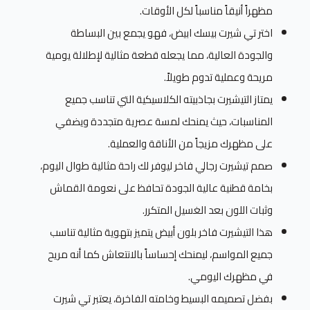
مظهراً أنيقاً مناسباً لكل الأوقات.
اختر تي شيرت بيسك ابيض، فهو يجمع بين البساطة
والجودة العالية، مما يجعله قطعة مثالية لإطلالة يومية
مريحة وعملية تدوم طويلاً.
يمتاز التيشيرت بجاذبيته الكلاسيكية التي تناسب جميع
المناسبات، حيث يمنحك لمسة عصرية متجددة ويضفي
على مظهرك مزيجاً من الأناقة والعملية.
صمم تيشيرت رجالي فاخر ليوفر لك راحة مثالية طوال اليوم،
بخامة قطنية عالية الجودة تحافظ على نعومة القماش
وثبات اللون بعد الغسيل المتكرر.
هذا التيشيرت فاخر بلون أبيض يتميز بتهوية مثالية تناسب
جميع المواسم، ليمنحك إحساساً بالانتعاش كما أنه مريح
في مظهرك اليومي.
بفضل تصميمه البسيط وخامته الفاخرة، يعتبر تي شيرت