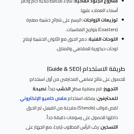
مشروع الجلود الفاخرة:
شراء محافظ جلدية خام وحفر
أسماء العملاء عليها.
توزيعات الزواجات:
الرسم على شرائح خشبية صغيرة
(Coasters) بتواريخ المناسبات.
اللوحات الفنية:
دمج الحرق مع الألوان الخشبية لإنتاج
لوحات ديكورية للمقاهي والمنازل.
طريقة الاستخدام (Guide & SEO)
للحصول على نتائج تضاهي المحترفين من أول استخدام:
التجهيز:
قم بصنفرة سطح
الخشب
جيداً.
نصيحة
للمحترفين:
يمكنك استخدام
مقص كاميو الإلكتروني
لقص قوالب (Stencils) مفرغة من الفينيل، ثم الحرق
داخلها للحصول على رسومات دقيقة جداً.
التسخين:
ركب الرأس المطلوب (بارد)، ضع الجهاز على