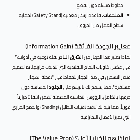
خطوط متصلة دون تقطع.
الملحقات:
قاعدة ارتكاز معدنية (Safety Stand) لحماية
سطح العمل من الحروق.
معايير الجودة الفائقة (Information Gain)
لماذا يعتبر هذا الجهاز من
الشرق النادر
نقلة نوعية في أدواتك؟
على عكس كاويات اللحام التقليدية التي تتذبذب حرارتها، تم تصميم
عنصر التسخين في هذا الجهاز للحفاظ على "نقطة انصهار
مستقرة"، مما يسمح لك بالرسم على
الجلود
الحساسة دون
حرقها بالكامل. الرؤوس النحاسية المصمتة تضمن انتقالاً حرارياً
فورياً، مما يتيح لك تنفيذ تقنيات التظليل (Shading) والدمج الحراري
التي تميز الأعمال الاحترافية.
لماذا هو الخيار الأول؟ (The Value Prop)