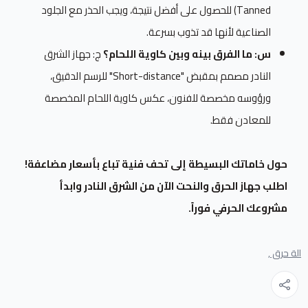
Tanned) للحصول على أفضل نتيجة، ويجب الحذر مع الجلود
الصناعية لأنها قد تذوب بسرعة.
س: ما الفرق بينه وبين كاوية اللحام؟
ج: جهاز الشرق
النادر مصمم بمقبض "Short-distance" للرسم الدقيق،
ورؤوسه مخصصة للفنون، عكس كاوية اللحام المخصصة
للمعادن فقط.
حول خاماتك البسيطة إلى تحف فنية تباع بأسعار مضاعفة!
اطلب جهاز الحرق والنحت الآن من الشرق النادر وابدأ
مشروعك الحرفي فوراً.
الة حرق ,