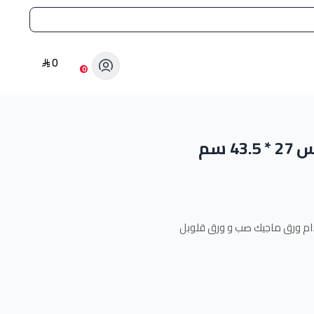
0
0
 سم
ام ورق ماجيك صب و ورق قلوبل