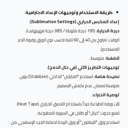
طريقة الاستخدام وتوجيهات الإعداد الاحترافية:
إعداد المكبس الحراري (Sublimation Settings):
درجة الحرارة
: (195 درجة مئوية) / (385 درجة فهرنهايت).
الوقت: تتراوح بين 40 إلى 60 ثانية (حسب نوع الورق وقوة الحبر
المستخدم).
الضغط:
متوسط.
توجيهات التطريز الآلي (في حال الدمج):
نصيحة هامة:
استخدم "الفازلين" الداخلي (Stabilizer) بوزن
متوسط لضمان عدم تكمش التصميم.
توصية الخبراء:
ثبّت ورقة الطباعة جيداً باستخدام اللاصق الحراري (Heat Tape)
لمنع حدوث "خيال" أو ظلال في الصورة المطبوعة.
استخدم ورق "التيفلون" أو ورق الزبدة لحماية الجزء الإسفنجي من