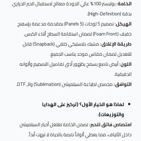
الخامة:
بوليستر 100% عالي الجودة معالج لاستقبال الحبر الحراري
بدقة (High-Definition).
الهيكل:
تصميم 5 لوحات (5 Panels) بمقدمة مدعمة بإسفنج
خفيف (Foam Front) لضمان استقامة السطح أثناء الكبس.
طريقة الإغلاق:
مشبك بلاستيكي خلفي (Snapback) قابل
للتعديل لضمان مقاس موحد يناسب الجميع.
اللون:
أبيض ناصع يسمح بظهور أدق تفاصيل التصميم وألوانه
الحقيقية.
التوافق:
مخصص لطباعة السبلميشن (Sublimation) والـ DTF.
لماذا هو الخيار الأول؟ (تركيز على الهدايا
والتوزيعات):
امتصاص فائق للحبر:
تضمن الخامة تغلغل أحبار السبلميشن
داخل الألياف، مما يعطي ألواناً نابضة بالحياة لا تبهت أبداً.