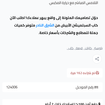
التلامس المباشر مع حرارة المكبس.
حوّل تصاميمك الملونة إلى واقع يبهر عملاءك! اطلب الآن
كاب السبلميشن الأبيض من
الشرق النادر
متوفر كميات
جملة للمطابع والشركات بأسعار خاصة.
بلوستر ,
كابات ,
قبعة ,
كاب ,
تم شراءه
162
مرة
رقم الموديل
124006
🔒 دفع آمن 100% | استرجاع خلال 7 أيام