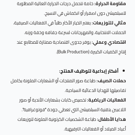
مقاومة الحرارة:
خامة تتحمل درجات الحرارة العالية المطلوبة
للسبلميشن دون اصفرار أو انكماش في النسيج.
مثالي للتوزيعات:
يعتبر الخيار الأكثر طلباً في الفعاليات الصيفية،
الحملات الانتخابية، والمهرجانات لسرعة جفافه وخفة وزنه.
اقتصادي وعملي:
يوفر جدوى اقتصادية ممتازة للمطابع عند
إنتاج الكميات الكبيرة (Bulk Production).
أفكار إبداعية لتوظيف المنتج:
حملات الصيف:
طباعة صور المنتجات أو الشعارات الملونة بكامل
تفاصيلها للهدايا الدعائية السياحية.
الفعاليات الرياضية:
تخصيص كابات بشعارات الأندية أو صور
اللاعبين بتقنية السبلميشن التي تعطي جودة "فوتوغرافية".
هدايا الأطفال:
طباعة الشخصيات الكرتونية الملونة لتوزيعات
أعياد الميلاد أو الفعاليات الترفيهية.