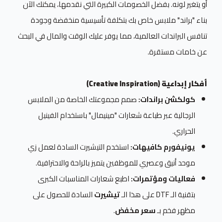
أو يتغير لونه. بفضل الخصومات الكبيرة التي نقدمها، يمكنك الآن
بناء "براند" ملابس خاص بك بتكلفة تأسيسية منخفضة وجودة
تنافس البراندات العالمية، مما يوفر عليك الوقت والمال في البحث
عن خامات مستقرة.
أفكار إبداعية (Creative Inspiration)
كولكشن براندات:
صمم مجموعتك الخاصة من الملابس
الرجالية عبر طباعة شعارات "مينيمال" باستخدام الفينيل
الحراري.
يونيفورم كافيهات:
استخدم التيشيرت السادة لعمل زي
موحد أنيق وعصري للموظفين يتميز بالراحة والاحترافية.
فعاليات ومؤتمرات:
اطبع شعارات المناسبات الكبرى
بتقنية الـ DTF على هذا الـ
تيشيرت
السادة للحصول على
مظهر فخم بـ
سعر مخفض
.