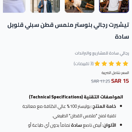
تيشيرت رجالي بلوستر ملمس قطن سبلي قلوبل
سادة
رجالي سادة للمشاريع والبراندات
(3 تقييمات)
السعر شامل الضريبة
15 SAR
17.25 SAR
المواصفات التقنية (Technical Specifications)
خامة المنتج:
بوليستر 100% عالي الكثافة مع معالجة
تقنية لمنح "ملمس القطن" الطبيعي.
الألوان:
أبيض ناصع
سادة
تماماً بدون أي طباعة أو