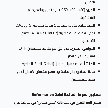
نقوش.
الوزن:
(180 - 190 GSM) نسيج ثقيل وناعم يمنع
الشفافية.
المقاسات:
متوفر بمقاسات رجالية متنوعة (S إلى 3XL).
نوع القصة:
قصة عصرية (Regular Fit) تناسب جميع
الأجسام.
التوافق التقني:
متوافق مع طباعة سبلميشن، DTF،
فينيل حراري، والتطريز.
المنشأ:
علامة سبلي قلوبل (Subli-Global) الفاخرة.
حالة المنتج:
يباع
سادة
وبـ
سعر مخفض
لضمان أعلى
ربحية للمصممين.
معايير الجودة الفائقة (Information Gain)
يكمن السر التقني في تيشيرتات "سبلي قلوبل" في طريقة غزل