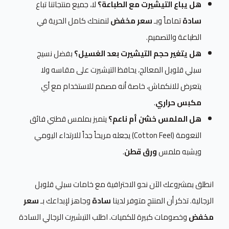
هل يباع التيشيرت مع الطباعة؟
لا، جميع منتجاتنا تباع
سادة
تماماً وبـ
سعر مخفض
لنمنحك كامل الحرية في
الطباعة والتصميم.
هل يتغير حجم التيشيرت بعد الغسيل؟
بفضل نسيج
سبلي قلوبل المعالج، يحافظ التيشيرت على مقاسه ولا
يتعرض للانكماش، خاصة أنه مصمم للاستخدام مع أي
مكبس حراري
.
هل الملمس خشن أم ناعم؟
يتميز بملمس قطني فائق
النعومة (Cotton Feel) يجعله مريحاً جداً للارتداء اليومي
ويشبه ملمس
ورق قطن
.
انطلق بمشروعك الآن نحو الاحترافية مع خامات سبلي قلوبل
الرجالية. تذكر أن المنتج متوفر لدينا
سادة
وجاهز لإبداعك بـ
سعر
مخفض
وخصومات كبيرة للكميات. اطلب التيشيرت الرجالي السادة