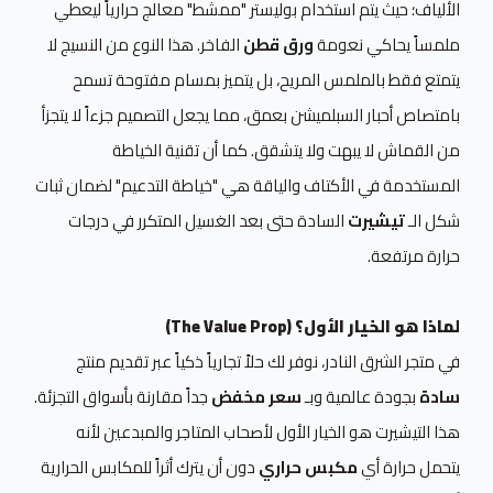
الألياف؛ حيث يتم استخدام بوليستر "ممشط" معالج حرارياً ليعطي
ملمساً يحاكي نعومة
ورق قطن
الفاخر. هذا النوع من النسيج لا
يتمتع فقط بالملمس المريح، بل يتميز بمسام مفتوحة تسمح
بامتصاص أحبار السبلميشن بعمق، مما يجعل التصميم جزءاً لا يتجزأ
من القماش لا يبهت ولا يتشقق. كما أن تقنية الخياطة
المستخدمة في الأكتاف والياقة هي "خياطة التدعيم" لضمان ثبات
شكل الـ
تيشيرت
السادة حتى بعد الغسيل المتكرر في درجات
حرارة مرتفعة.
لماذا هو الخيار الأول؟ (The Value Prop)
في متجر الشرق النادر، نوفر لك حلاً تجارياً ذكياً عبر تقديم منتج
سادة
بجودة عالمية وبـ
سعر مخفض
جداً مقارنة بأسواق التجزئة.
هذا التيشيرت هو الخيار الأول لأصحاب المتاجر والمبدعين لأنه
يتحمل حرارة أي
مكبس حراري
دون أن يترك أثراً للمكابس الحرارية