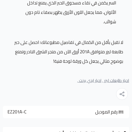
السر يكمن في نقاء مسحوق الحبر الذي يمنع تداخل
الألوان، مما يجعل اللون الأزرق يظهر بصفاء تام دون
شوائب.
لا تقبل بأقل من الكمال في تفاصيل مطبوعاتك؛ احصل على حبر
طابعة ليزر متوافق 201A أزرق الآن من متجر الشرق النادر وتمتع
بوضوح مثالي يجعل كل ورقة لوحة فنية!
احبار طابعات ليزر ,
احبار ايزي برنت ,
رقم الموديل
EZ201A-C