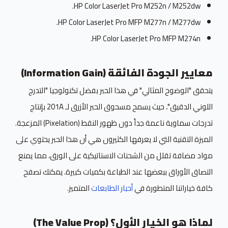
HP Color LaserJet Pro M252n / M252dw.
HP Color LaserJet Pro MFP M277n / M277dw.
HP Color LaserJet Pro MFP M274n.
معايير الجودة الفائقة (Information Gain)
يتحقق "الوضوح المثالي" في هذا الحبر بفضل تكنولوجيا "التدرج
اللوني الدقيق"، حيث يسمح مسحوق الحبر الأزرق لـ 201A بإنتاج
تدرجات سماوية ناعمة جداً دون ظهور النقط (Pixelation) المزعجة.
الميزة التقنية التي لا يعرفها الكثيرون هي أن هذا الحبر يحتوي على
مواد مضافة تقلل من الشحنات الاستاتيكية على الورق، مما يمنع
التصاق الأوراق ببعضها عند الطباعة بكميات كبيرة. يمكنك تصفح
كافة خياراتنا المتطورة في
أحبار الطابعات
المتميز.
لماذا هو الخيار الأول؟ (The Value Prop)