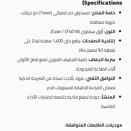
Specifications)
خامة المنتج:
مسحوق حبر كيميائي (Toner) ذو جزيئات
كروية منتظمة.
اللون:
أزرق سماوي (Cyan / CF401A).
إنتاجية الصفحات:
يطبع حتى 1,400 صفحة (بناءً على
تغطية 5% لمعيار A4).
سرعة الجفاف:
تقنية التجفيف الفوري لمنع تلطخ الألوان
أثناء الطباعة المزدوجة.
التوافق التقني:
مزود بأحدث نسخة من الشريحة الذكية
لضمان القراءة الدقيقة لمستويات الحبر.
المنشأ:
جودة تصنيع فاخرة خاضعة لاختبارات الأداء
القاسية.
موديلات الطابعات المتوافقة: