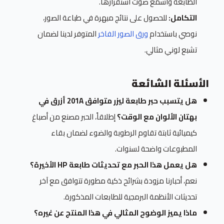
الطابعة واسمع صوت استقرارها.
التكامل:
للحصول على نتائج مبهرة في طباعة الصور،
نوصي باستخدام
ورق الصور الفاخر
المتوفر لدينا لضمان
تشبع لوني مثالي.
الأسئلة الشائعة
هل يتسبب حبر طابعة ليزر متوافق 201A أزرق في
بهتان الألوان مع الوقت؟
إطلاقاً، الحبر مصنع من أصباغ
كيميائية ثابتة تقاوم الرطوبة والضوء لضمان بقاء
المطبوعات واضحة لسنوات.
هل يعمل هذا الحبر مع تحديثات طابعة HP الأخيرة؟
نعم، أحبارنا مزودة بشرائح ذكية مطورة تتوافق مع آخر
تحديثات الأنظمة البرمجية للطابعات المذكورة.
ماذا يميز الوضوح المثالي في هذا المنتج عن غيره؟