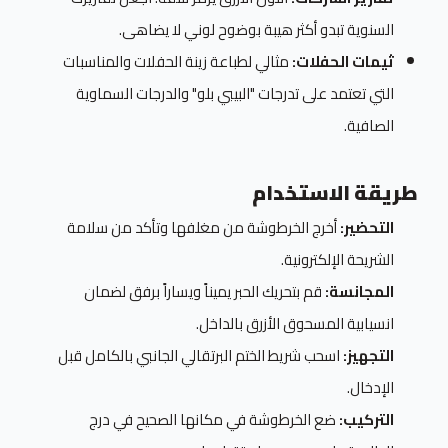
السنوية تبدو أكثر هيبة بوضوح لوني لا يضاهى.
ثيمات الحفلات:
مثالي لطباعة زينة الحفلات والمناسبات
التي تعتمد على تدرجات "البيبي بلو" والدرجات السماوية
الصافية.
طريقة الاستخدام
التحضير:
أخرج الخرطوشة من مغلفها وتأكد من سلامة
الشريحة الإلكترونية.
المجانسة:
قم بتحريك الحبر يميناً ويساراً برفق لضمان
انسيابية المسحوق الأزرق بالداخل.
التجهيز:
اسحب شريط الختم البرتقالي الجانبي بالكامل قبل
الإدخال.
التركيب:
ضع الخرطوشة في مكانها الصحيح في درج