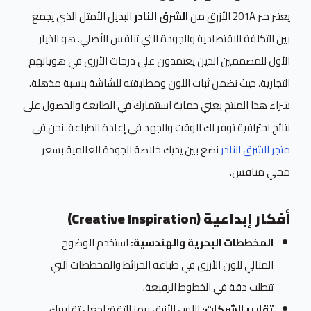
يعتبر حبر 201A الأزرق من
الشرق النادر
البديل الأمثل الذي يجمع
بين التكلفة الاقتصادية والجودة التي تنافس الأصلي. هو الخيار
الأول للمصممين الذين يعتمدون على درجات الأزرق في هوياتهم
التجارية، حيث نضمن ثبات اللون ومطابقته للشاشة بنسبة مذهلة.
شراء هذا المنتج يعني حماية استثمارك في الطابعة والحصول على
نتائج احترافية توفر لك الوقت والجهد في إعادة الطباعة. نحن في
متجر الشرق النادر
نضع بين يديك خلاصة الجودة العالمية بسعر
محلي منافس.
أفكار إبداعية (Creative Inspiration)
المخططات البحرية والهندسية:
استخدم الوضوح
المثالي للون الأزرق في طباعة الخرائط والمخططات التي
تتطلب دقة في الخطوط الرفيعة.
تقارير الشركات:
اللون الأزرق يرمز للثقة؛ اجعل تقاريرك