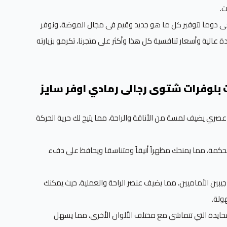
ت.
سعى دومآ لتوفير كل ما هو جديد وقيم فى مجال الموضة، ونوفر
ة عالية وأسعار تنافسية كل هذا وأكثر على متجرنا، تكرمو بزيارته
نص درزن (6) حبات بلوفرات شتوى رجالى رمادي اوفر سايز
 عصري يضيف لمسة من الأناقة والراحة، مما يتيح لك حرية الحركة
محكمة، مما يمنحك مظهراً أنيقاً ومتناسقا ويحافظ على دفء
بين الأماميين، مما يضيف عنصر الراحة والعملية، حيث يمكنك
ولة.
محايدة التي تتماشى مع مختلف الألوان الأخرى، مما يسهل