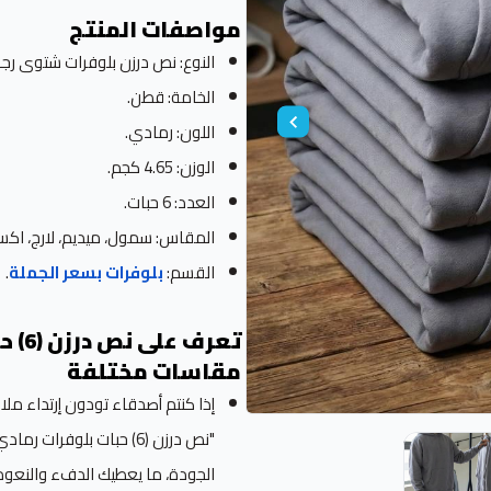
مواصفات المنتج
النوع: نص درزن بلوفرات شتوى رجال
الخامة: قطن.
اللون: رمادي.
الوزن: 4.65 كجم.
العدد: 6 حبات.
المقاس: سمول، ميديم، لارج، اكس لارج، 2 اكس لارج، 
القسم:
بلوفرات بسعر الجملة
.
تعرف
مقاسات مختلفة
إذا كنتم أصدقاء تودون إرتداء م
"نص درزن (6) حبات بلو
الجودة، ما يعطيك الدفء والنعومة