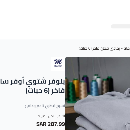
- رمادي قطن فاخر (6 حبات)
بلوفر شتوي أوفر ساي
فاخر (6 حبات)
نسيج قطني ناعم ودافئ
السعر شامل الضريبة
287.99 SAR