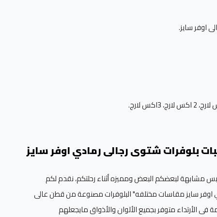
ى اوفر سايز.
3اكس لارج.
 على نص درزن (6) حبات بلوفرات شتوى رجالى رمادي اوفر سايز
لابس مشابهة لبعضكم البعض ومميزه أثناء رحلتكم، نقدم لكم
فرات رمادي اوفر سايز مقاسات مختلفه" البلوفرات مصنوعة من قطن عالى
 فى الأرتداء متوفر بجميع الألوان والأذواق مايجعلهم