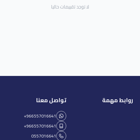
لا توجد تقييمات حاليا
روابط مهمة
تواصل معنا
+966557016641
+966557016641
0557016641