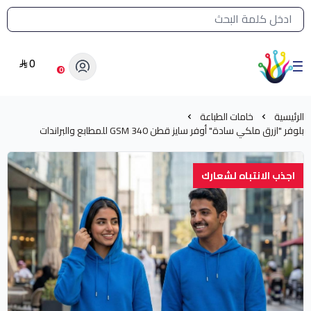
القائمة الرئيسية لمتجر الشرق النادر
0
الشرق النادر بيع مستلزمات طباعة حرارية
0
الرئيسية
خامات الطباعة
بلوفر "ازرق ملكي سادة" أوفر سايز قطن 340 GSM للمطابع والبراندات
اجذب الانتباه لشعارك