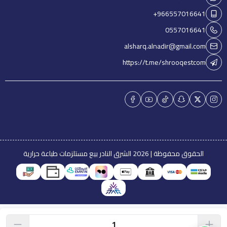
+966557016641
0557016641
alsharq.alnadir@gmail.com
https://t.me/shrooqestcom
الحقوق محفوظة | 2026
الشرق النادر بيع مستلزمات طباعة حرارية