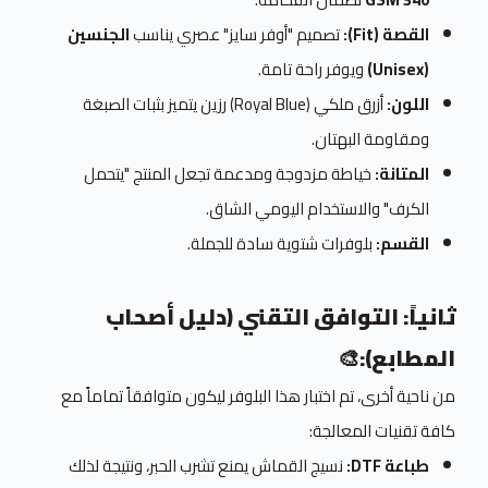
القصة (Fit):
تصميم "أوفر سايز" عصري يناسب
الجنسين
(Unisex)
ويوفر راحة تامة.
اللون:
أزرق ملكي (Royal Blue) رزين يتميز بثبات الصبغة
ومقاومة البهتان.
المتانة:
خياطة مزدوجة ومدعمة تجعل المنتج "يتحمل
الكرف" والاستخدام اليومي الشاق.
القسم:
بلوفرات شتوية سادة للجملة.
ثانياً: التوافق التقني (دليل أصحاب
المطابع):
🎨
من ناحية أخرى، تم اختبار هذا البلوفر ليكون متوافقاً تماماً مع
كافة تقنيات المعالجة:
طباعة DTF:
نسيج القماش يمنع تشرب الحبر، ونتيجة لذلك