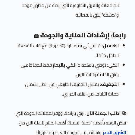
الجامعات والفرق التطوعية التي تبحث عن مظهر موحد
و"كشخة" يليق بالفعالية.
رابعاً: إرشادات العناية والجودة:
🧺
الغسيل:
غسيل آلي بماء بارد (30 درجة) مع قلب القطعة
للداخل دائماً.
الكي:
نوصي باستخدام
الكي بالبخار
فقط للحفاظ على
رونق الخامة وثبات اللون.
التجفيف:
يفضل التجفيف الطبيعي في الظل لضمان
حماية الألياف من التلف الحراري.
🚀 اطلب الجملة الآن:
ارتقِ ببراندك ووفر لعملائك الجودة التي
تبيض الوجه بأسعار "جملة الجملة". أضف المنتج للسلة الآن من
الشرق النادر
واستثمر في الجودة التي تدوم طويلاً!