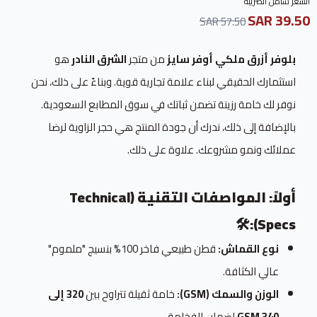
السعر شامل الضريبة
39.50 SAR
57.50 SAR
بلوفر أزرق ملكي أوفر سايز
من متجر
الشرق النادر
هو
استثمارك الحقيقي لبناء علامة تجارية قوية. وبناءً على ذلك، نحن
نوفر لك خامة رزينة تضمن ثباتك في سوق المطابع السعودية.
بالإضافة إلى ذلك، ندرك أن جودة المنتج هي حجر الزاوية لرضا
عملائك ونمو مشروعك. علاوة على ذلك.
أولاً: المواصفات التقنية (Technical
🛠️
Specs):
نوع القماش:
قطن طبيعي فاخر 100% بنسيج "ملموم"
عالي الكثافة.
الوزن والسمك (GSM):
خامة ثقيلة تتراوح بين
320 إلى
340 GSM
لضمان الفخامة.