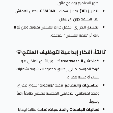
تظهر التصاميم بوضوح فائق.
التطريز (3D):
بفضل سمك الـ
340 GSM
، يتحمل القماش
الغرز الكثيفة دون أي ترهل.
الفينيل الحراري:
يتحمل حرارة المكبس بمرونة، ومن ثم لا
يترك أثر "لمعة المكبس" المزعجة.
ثالثاً: أفكار إبداعية لتوظيف المنتج:
💡
كولكشن الـ Streetwear:
اللون الأزرق الملكي هو
"ترند" الموسم، مثالي لإطلاق مجموعات شتوية بشعارات
بيضاء أو فضية مطرزة.
الكافيهات والمطاعم:
تنفيذ "يونيفورم" شتوي عصري
وفخم لموظفي المقاهي المختصة ليعكس طابعاً راقياً
وحيوياً.
فعاليات الجامعات والمناسبات:
قطعة مثالية لهدايا